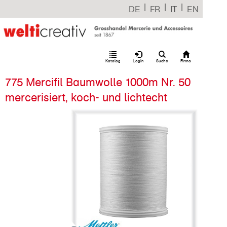
|
|
|
DE
FR
IT
EN
Katalog
Login
Suche
Firma
775 Mercifil Baumwolle 1000m Nr. 50
mercerisiert, koch- und lichtecht