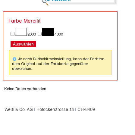
Farbe Mercifil
2000
4000
Je nach Bildschirmeinstellung, kann der Farbton
dem Original auf der Farbkarte gegenüber
abweichen.
Keine Daten vorhanden
Welti & Co. AG
|
Hofackerstrasse 15
|
CH-8409
Winterthur
|
Telefon: +41 52 209 06 06
|
mail@welticreativ.ch
|
www.welticreativ.ch