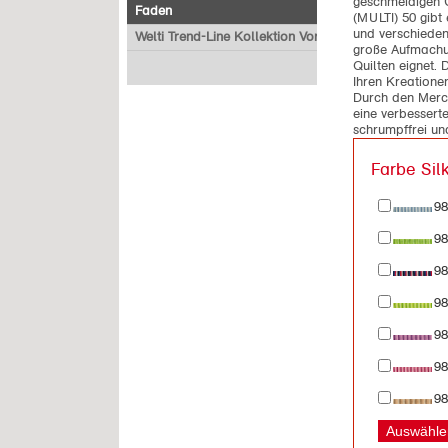
geschmeidigen 
Faden
(MULTI) 50 gibt
und verschiede
Welti Trend-Line Kollektion Vorverkauf
große Aufmachu
Quilten eignet. 
Ihren Kreatione
Durch den Merc
eine verbesserte
schrumpffrei un
Farbe Sil
98
98
98
98
98
98
98