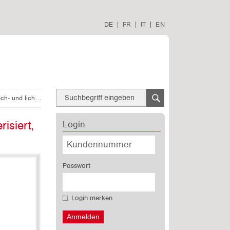
DE
|
FR
|
IT
|
EN
und lichtecht
isiert,
Login
Passwort
Login merken