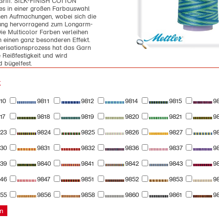
Griff. SILK-FINISH COTTON
 es in einer großen Farbauswahl
nen Aufmachungen, wobei sich die
ng hervorragend zum Longarm-
Die Multicolor Farben verleihen
n einen ganz besonderen Effekt.
erisationsprozess hat das Garn
 Reißfestigkeit und wird
d bügelfest.
k
10
9811
9812
9814
9815
9
17
9818
9819
9820
9821
9
23
9824
9825
9826
9827
9
30
9831
9832
9836
9837
9
39
9840
9841
9842
9843
9
46
9847
9851
9852
9853
9
55
9856
9858
9860
9861
9