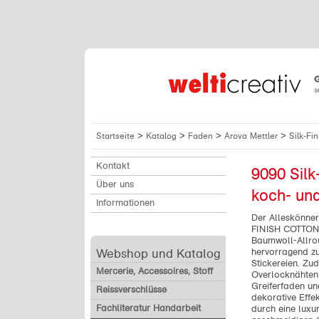
>
>
>
>
Startseite
Katalog
Faden
Arova Mettler
Silk-Fi
Kontakt
9090 Silk
Über uns
koch- und
Informationen
Der Alleskönne
FINISH COTTON (
Baumwoll-Allrou
Webshop und Katalog
hervorragend zu
Stickereien. Zu
Mercerie, Accessoires, Stoff
Overlocknähten
Greiferfaden u
Reissverschlüsse
dekorative Effek
Fachliteratur Handarbeit
durch eine luxu