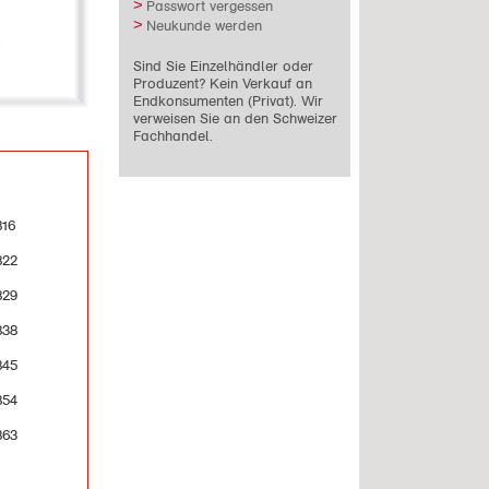
Passwort vergessen
Neukunde werden
Sind Sie Einzelhändler oder
Produzent? Kein Verkauf an
Endkonsumenten (Privat). Wir
verweisen Sie an den Schweizer
Fachhandel.
816
822
829
838
845
854
863