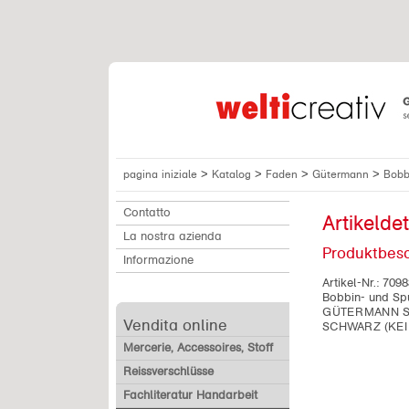
>
>
>
>
pagina iniziale
Katalog
Faden
Gütermann
Bobb
Contatto
Artikeldet
La nostra azienda
Produktbes
Informazione
Artikel-Nr.:
7098
Bobbin- und Sp
GÜTERMANN SU
Vendita online
SCHWARZ (KEI
Mercerie, Accessoires, Stoff
Reissverschlüsse
Fachliteratur Handarbeit