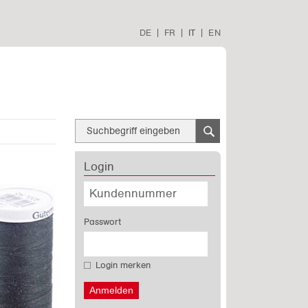
DE
|
FR
|
IT
|
EN
Login
Passwort
Login merken