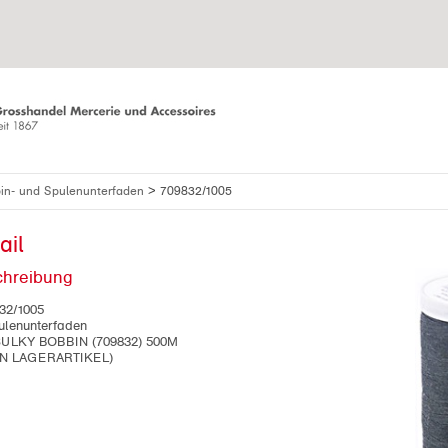
>
in- und Spulenunterfaden
709832/1005
ail
chreibung
32/1005
ulenunterfaden
LKY BOBBIN (709832) 500M
N LAGERARTIKEL)