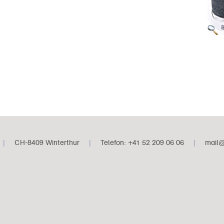
|
CH-8409 Winterthur
|
Telefon: +41 52 209 06 06
|
mail@