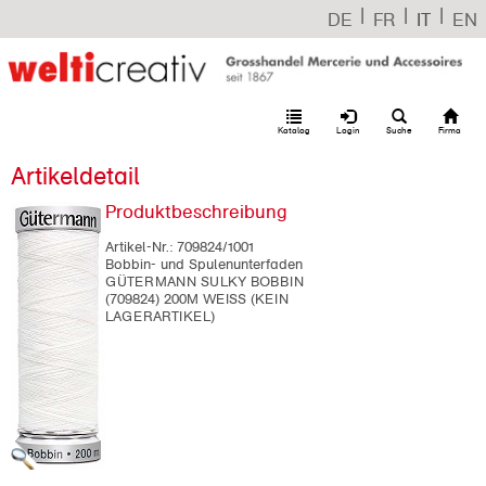
|
|
|
DE
FR
IT
EN
Katalog
Login
Suche
Firma
Artikeldetail
Produktbeschreibung
Artikel-Nr.:
709824/1001
Bobbin- und Spulenunterfaden
GÜTERMANN SULKY BOBBIN
(709824) 200M WEISS (KEIN
LAGERARTIKEL)