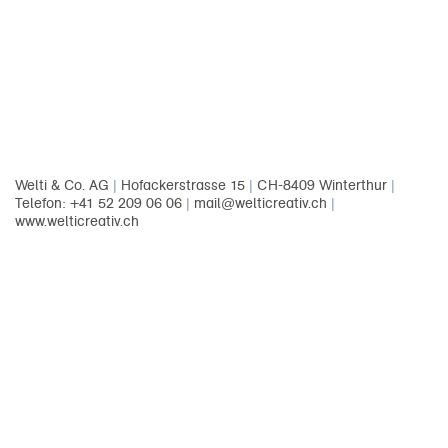
Welti & Co. AG
|
Hofackerstrasse 15
|
CH-8409 Winterthur
|
Telefon: +41 52 209 06 06
|
mail@welticreativ.ch
|
www.welticreativ.ch