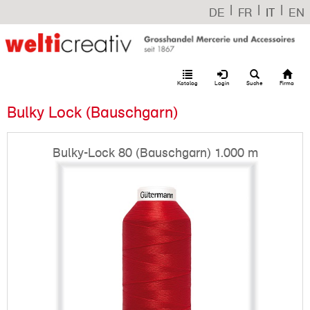
|
|
|
DE
FR
IT
EN
Katalog
Login
Suche
Firma
Bulky Lock (Bauschgarn)
Bulky-Lock 80 (Bauschgarn) 1.000 m