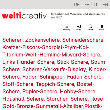
|
|
|
DE
FR
IT
EN
Katalog
Login
Suche
Firma
Scheren, Zackenschere, Schneiderschere,
Kretzer-Fiscars-Sharpist-Prym-Kai-
Titanium-Welti-Hemline-Milward-Schere,
Links-Händer-Schere, Stick-Schere, Saum-
Schere, Scheren-Verkaufs-Display, Kinder-
Schere, Faden-Schnipper, Faden-Schere,
Stoff-Schere, Teppich-Schere, Bastel-
Schere, Papier-Schere, Hobby-Schere,
Haushalt-Schere, Storchen-Schere, Rose-
Gold-Bronze-Gunmetall-Altsilber,Plastik-