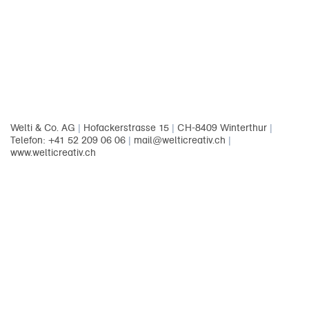
Welti & Co. AG
|
Hofackerstrasse 15
|
CH-8409 Winterthur
|
Telefon: +41 52 209 06 06
|
mail@welticreativ.ch
|
www.welticreativ.ch