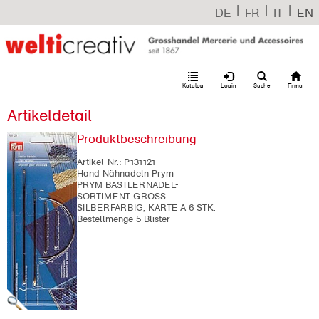
|
|
|
DE
FR
IT
EN
Katalog
Login
Suche
Firma
Artikeldetail
Produktbeschreibung
Artikel-Nr.:
P131121
Hand Nähnadeln Prym
PRYM BASTLERNADEL-
SORTIMENT GROSS
SILBERFARBIG, KARTE A 6 STK.
Bestellmenge 5 Blister