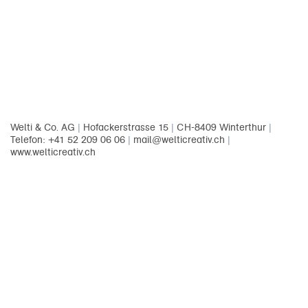
Welti & Co. AG
|
Hofackerstrasse 15
|
CH-8409 Winterthur
|
Telefon: +41 52 209 06 06
|
mail@welticreativ.ch
|
www.welticreativ.ch