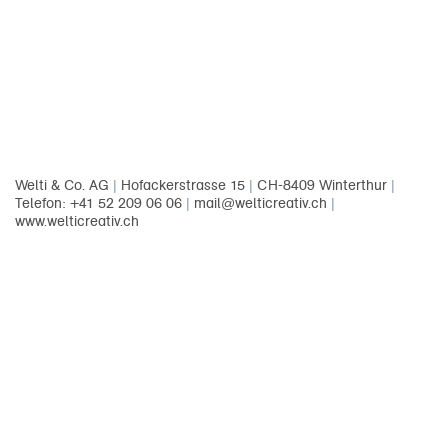
Welti & Co. AG
|
Hofackerstrasse 15
|
CH-8409 Winterthur
|
Telefon: +41 52 209 06 06
|
mail@welticreativ.ch
|
www.welticreativ.ch