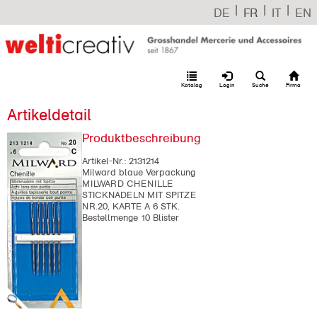
|
|
|
DE
FR
IT
EN
Katalog
Login
Suche
Firma
Artikeldetail
Produktbeschreibung
Artikel-Nr.:
2131214
Milward blaue Verpackung
MILWARD CHENILLE
STICKNADELN MIT SPITZE
NR.20, KARTE A 6 STK.
Bestellmenge 10 Blister