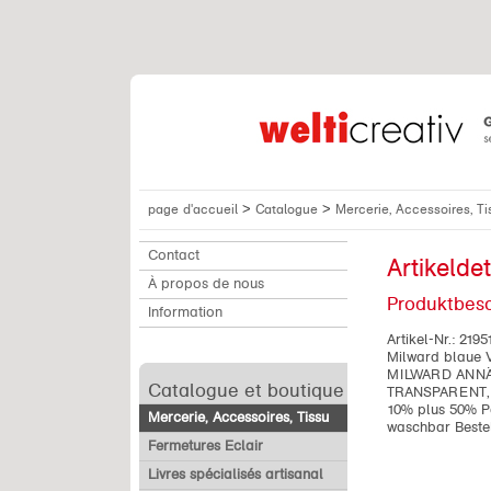
>
>
page d'accueil
Catalogue
Mercerie, Accessoires, T
Contact
Artikeldet
À propos de nous
Produktbes
Information
Artikel-Nr.:
2195
Milward blaue 
MILWARD ANN
Catalogue et boutique
TRANSPARENT, K
10% plus 50% Pa
Mercerie, Accessoires, Tissu
waschbar Bestel
Fermetures Eclair
Livres spécialisés artisanal