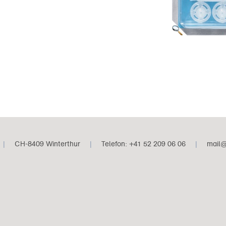
|
CH-8409 Winterthur
|
Telefon: +41 52 209 06 06
|
mail@