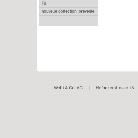
Fil
nouvelle collection, prévente
Welti & Co. AG
|
Hofackerstrasse 15