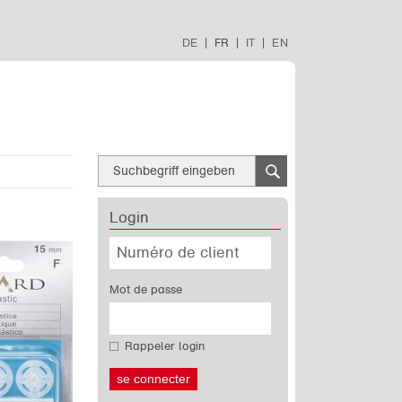
DE
|
FR
|
IT
|
EN
Login
Mot de passe
Rappeler login