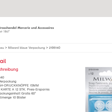
>
>
issu
Milward blaue Verpackung
2195140
ail
chreibung
140
Verpackung
ÄH-DRUCKKNÖPFE 15MM
ARTE A 12 STK. Preis-Ersparnis
ckungsinhalt Gratis 60°
lmenge 10 Blister