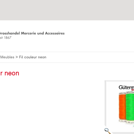
>
+ Meubles
Fil couleur neon
ur neon