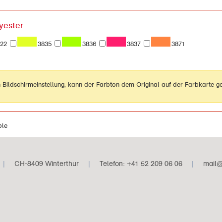
yester
22
3835
3836
3837
3871
 Bildschirmeinstellung, kann der Farbton dem Original auf der Farbkarte 
.
ble
|
CH-8409 Winterthur
|
Telefon: +41 52 209 06 06
|
mail@