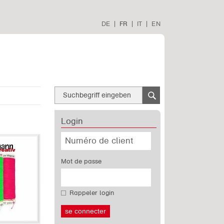
DE
|
FR
|
IT
|
EN
Login
Mot de passe
Rappeler login