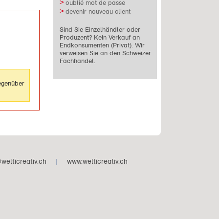
oublié mot de passe
devenir nouveau client
Sind Sie Einzelhändler oder
Produzent? Kein Verkauf an
Endkonsumenten (Privat). Wir
verweisen Sie an den Schweizer
Fachhandel.
gegenüber
welticreativ.ch
|
www.welticreativ.ch