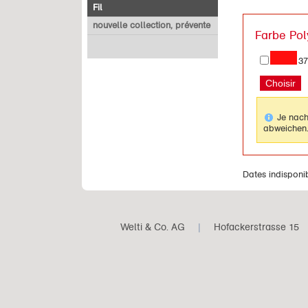
Fil
nouvelle collection, prévente
Farbe Pol
37
Je nach
abweichen
Dates indisponi
Welti & Co. AG
|
Hofackerstrasse 15