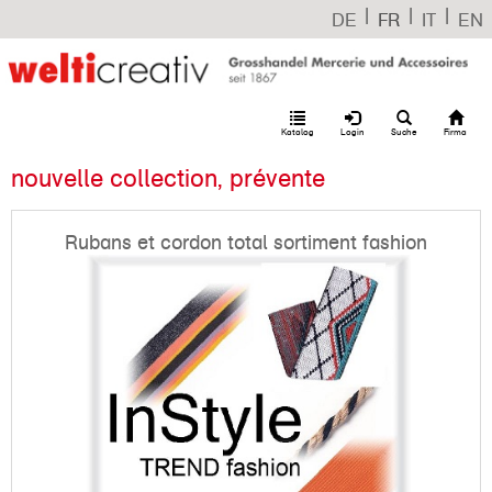
|
|
|
DE
FR
IT
EN
Katalog
Login
Suche
Firma
nouvelle collection, prévente
Rubans et cordon total sortiment fashion