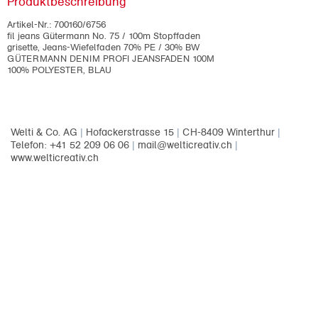
Produktbeschreibung
Artikel-Nr.:
700160/6756
fil jeans Gütermann No. 75 / 100m Stopffaden
grisette, Jeans-Wiefelfaden 70% PE / 30% BW
GÜTERMANN DENIM PROFI JEANSFADEN 100M
100% POLYESTER, BLAU
Welti & Co. AG
|
Hofackerstrasse 15
|
CH-8409 Winterthur
|
Telefon: +41 52 209 06 06
|
mail@welticreativ.ch
|
www.welticreativ.ch