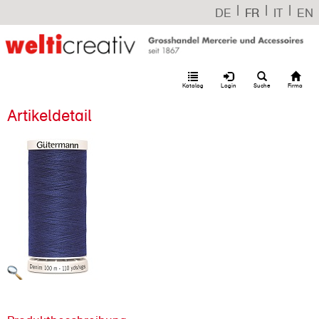
|
|
|
DE
FR
IT
EN
Katalog
Login
Suche
Firma
Artikeldetail