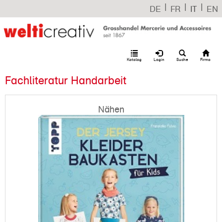
|
|
|
DE
FR
IT
EN
Katalog
Login
Suche
Firma
Fachliteratur Handarbeit
Nähen