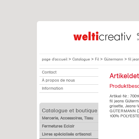
>
>
>
>
page d'accueil
Catalogue
Fil
Gütermann
fil j
Contact
Artikeldet
À propos de nous
Produktbes
Information
Artikel-Nr.:
7001
fil jeans Güter
grisette, Jeans
Catalogue et boutique
GÜTERMANN DE
100% POLYEST
Mercerie, Accessoires, Tissu
Fermetures Eclair
Livres spécialisés artisanal