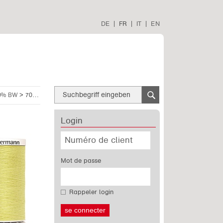
DE
|
FR
|
IT
|
EN
>
 30% BW
700160/1380
Login
Mot de passe
Rappeler login