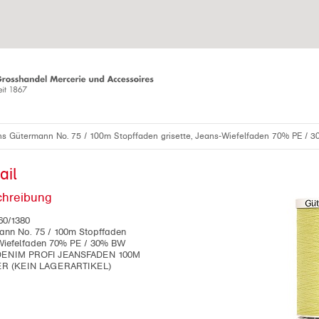
eans Gütermann No. 75 / 100m Stopffaden grisette, Jeans-Wiefelfaden 70% PE /
ail
chreibung
60/1380
mann No. 75 / 100m Stopffaden
-Wiefelfaden 70% PE / 30% BW
NIM PROFI JEANSFADEN 100M
ER (KEIN LAGERARTIKEL)