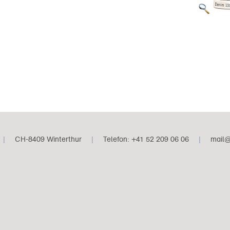
|
CH-8409 Winterthur
|
Telefon: +41 52 209 06 06
|
mail@