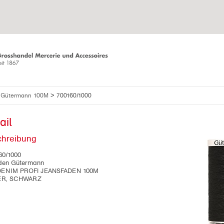
>
 Gütermann 100M
700160/1000
ail
chreibung
60/1000
den Gütermann
NIM PROFI JEANSFADEN 100M
ER, SCHWARZ