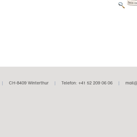
|
CH-8409 Winterthur
|
Telefon: +41 52 209 06 06
|
mail@