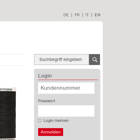
DE
|
FR
|
IT
|
EN
Login
Passwort
Login merken