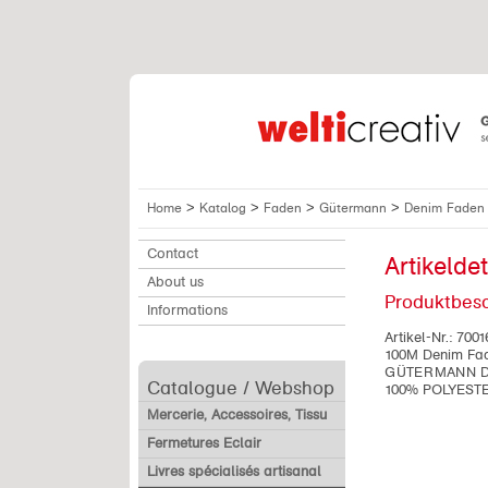
>
>
>
>
Home
Katalog
Faden
Gütermann
Denim Faden
Contact
Artikeldet
About us
Produktbes
Informations
Artikel-Nr.:
7001
100M Denim Fa
GÜTERMANN DE
Catalogue / Webshop
100% POLYEST
Mercerie, Accessoires, Tissu
Fermetures Eclair
Livres spécialisés artisanal