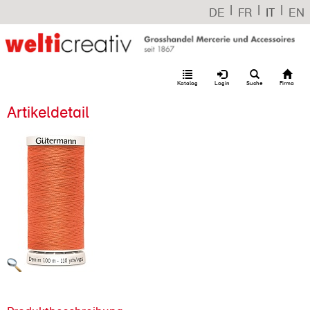
|
|
|
DE
FR
IT
EN
Katalog
Login
Suche
Firma
Artikeldetail