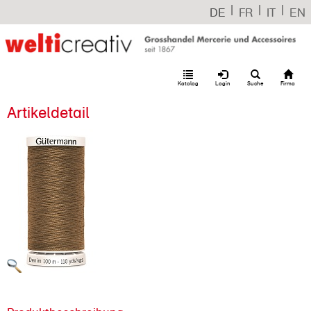
|
|
|
DE
FR
IT
EN
Katalog
Login
Suche
Firma
Artikeldetail