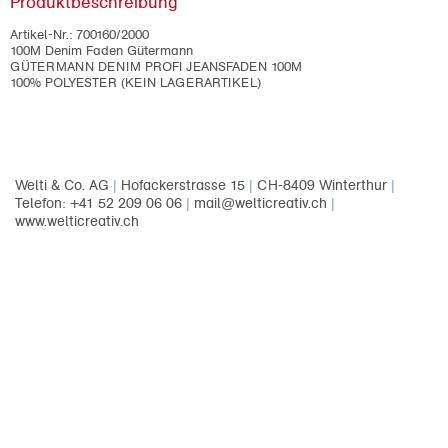
Produktbeschreibung
Artikel-Nr.:
700160/2000
100M Denim Faden Gütermann
GÜTERMANN DENIM PROFI JEANSFADEN 100M
100% POLYESTER (KEIN LAGERARTIKEL)
Welti & Co. AG
|
Hofackerstrasse 15
|
CH-8409 Winterthur
|
Telefon: +41 52 209 06 06
|
mail@welticreativ.ch
|
www.welticreativ.ch