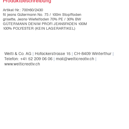
Produktbeschreibung
Artikel-Nr.:
700160/2430
fil jeans Gütermann No. 75 / 100m Stopffaden
grisette, Jeans-Wiefelfaden 70% PE / 30% BW
GÜTERMANN DENIM PROFI JEANSFADEN 100M
100% POLYESTER (KEIN LAGERARTIKEL)
Welti & Co. AG
|
Hofackerstrasse 15
|
CH-8409 Winterthur
|
Telefon: +41 52 209 06 06
|
mail@welticreativ.ch
|
www.welticreativ.ch