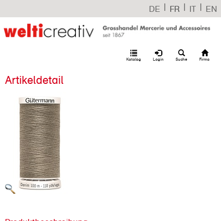
|
|
|
DE
FR
IT
EN
Katalog
Login
Suche
Firma
Artikeldetail