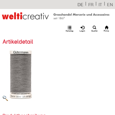
|
|
|
DE
FR
IT
EN
Katalog
Login
Suche
Firma
Artikeldetail