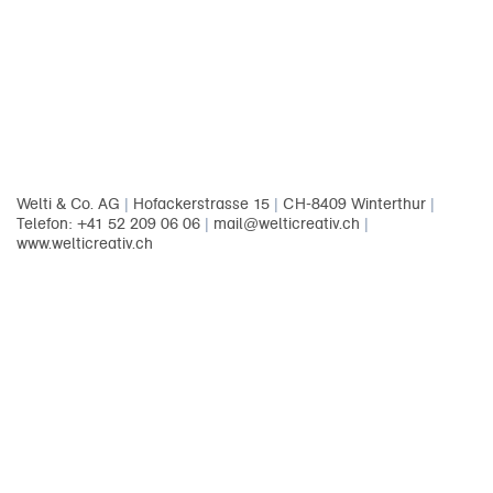
Welti & Co. AG
|
Hofackerstrasse 15
|
CH-8409 Winterthur
|
Telefon: +41 52 209 06 06
|
mail@welticreativ.ch
|
www.welticreativ.ch