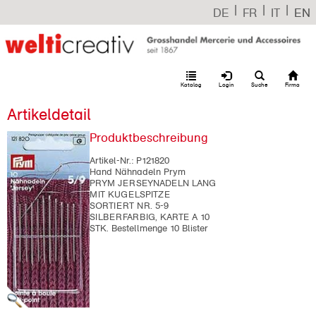
|
|
|
DE
FR
IT
EN
Katalog
Login
Suche
Firma
Artikeldetail
Produktbeschreibung
Artikel-Nr.:
P121820
Hand Nähnadeln Prym
PRYM JERSEYNADELN LANG
MIT KUGELSPITZE
SORTIERT NR. 5-9
SILBERFARBIG, KARTE A 10
STK. Bestellmenge 10 Blister