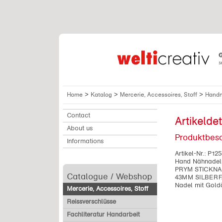
>
>
>
Home
Katalog
Mercerie, Accessoires, Stoff
Handn
Contact
Artikeldet
About us
Produktbes
Informations
Artikel-Nr.:
P125
Hand Nähnadel
PRYM STICKNAD
Catalogue / Webshop
43MM SILBERFA
Nadel mit Goldö
Mercerie, Accessoires, Stoff
Reissverschlüsse
Fachliteratur Handarbeit