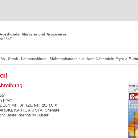
>
>
äh-, Steck-, Nähmaschinen-, Sicherheitsnadeln
Hand-Nähnadeln Prym
P125
ail
chreibung
551
n Prym
ELN MIT SPITZE NR. 20, 1.0 X
RBIG, KARTE A 6 STK. Chenille-
hr Bestellmenge 10 Blister