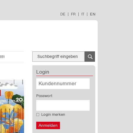
DE
|
FR
|
IT
|
EN
551
Login
Passwort
Login merken