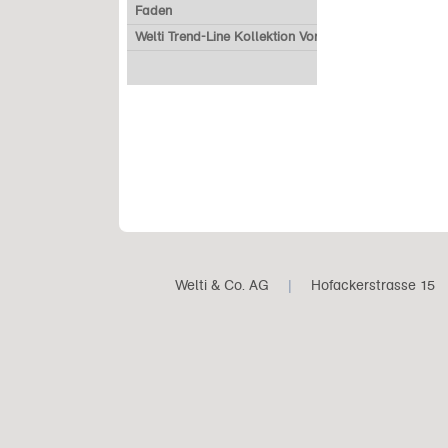
Faden
Welti Trend-Line Kollektion Vorverkauf
Welti & Co. AG
|
Hofackerstrasse 15