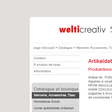
>
>
page d'accueil
Catalogue
Mercerie, Accessoires, T
Contact
Artikeldet
À propos de nous
Produktbes
Information
Artikel-Nr.:
P125
Aiguilles à cou
PRYM AIGUILLE
Catalogue et boutique
41MM COULEUR
(aiguilles à bro
Mercerie, Accessoires, Tissu
de commande 10
Fermetures Eclair
Livres spécialisés artisanal