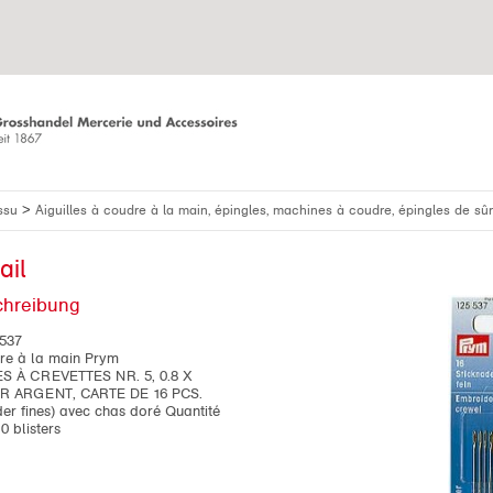
>
issu
Aiguilles à coudre à la main, épingles, machines à coudre, épingles de sû
ail
chreibung
537
dre à la main Prym
S À CREVETTES NR. 5, 0.8 X
 ARGENT, CARTE DE 16 PCS.
der fines) avec chas doré Quantité
 blisters