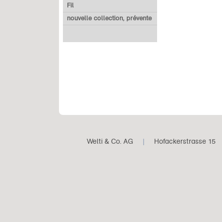
Fil
nouvelle collection, prévente
Welti & Co. AG
|
Hofackerstrasse 15