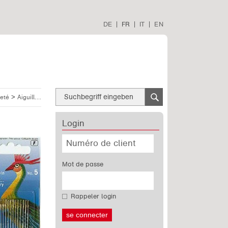
DE
|
FR
|
IT
|
EN
>
>
reté
Aiguilles à coudre à la main Prym
P125537
Login
Mot de passe
Rappeler login