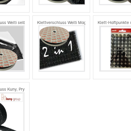
uss Welti selbstklebend
Klettverschluss Welti Magic
Klett-Haftpunkte 
luss Kuny, Prym