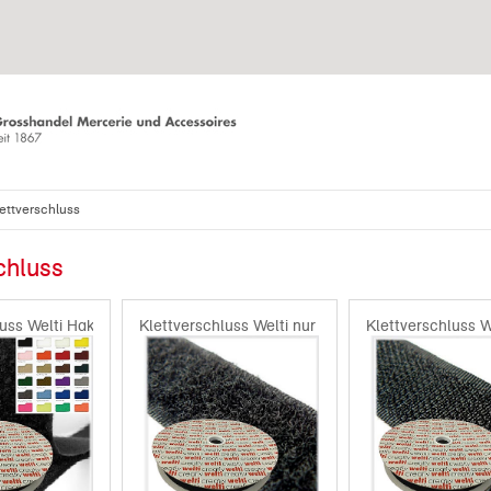
ettverschluss
chluss
luss Welti Haken + Flausch
Klettverschluss Welti nur Schlaufen - Flausch
Klettverschluss W