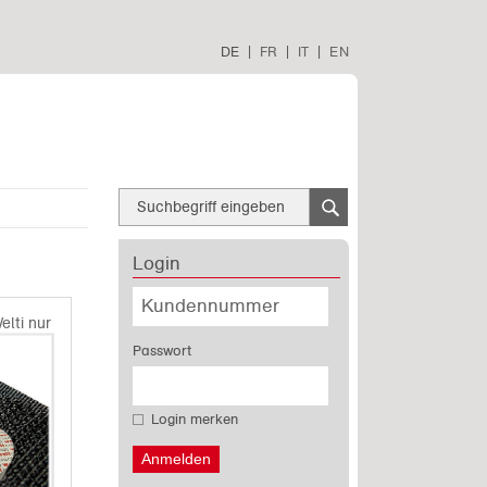
DE
|
FR
|
IT
|
EN
Login
elti nur Haken
Passwort
Login merken