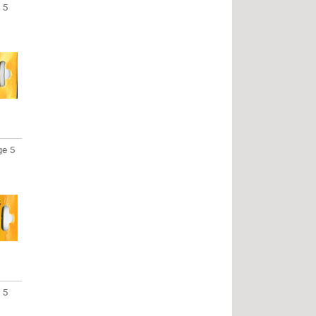
 5
e 5
 5