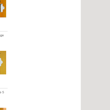
nge
e 5