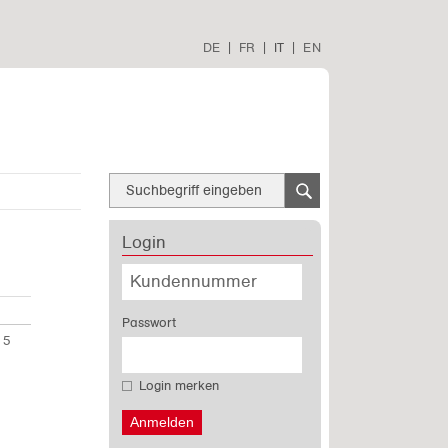
DE
|
FR
|
IT
|
EN
Login
Passwort
 5
Login merken