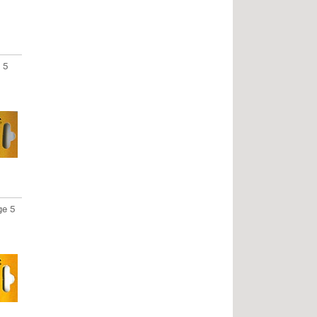
 5
e 5