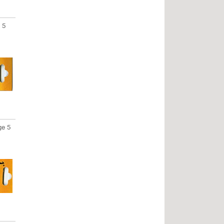
 5
e 5