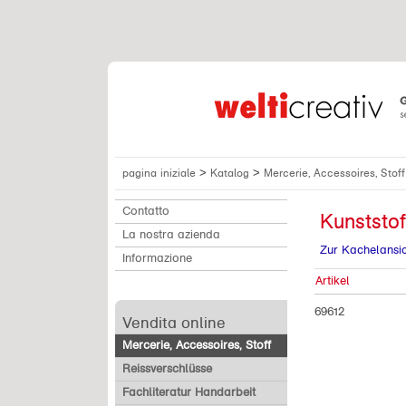
>
>
pagina iniziale
Katalog
Mercerie, Accessoires, Stof
Contatto
Kunststof
La nostra azienda
Zur Kachelansi
Informazione
Artikel
69612
Vendita online
Mercerie, Accessoires, Stoff
Reissverschlüsse
Fachliteratur Handarbeit