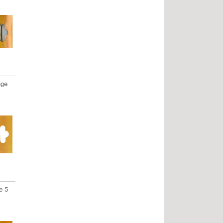
nge
e 5