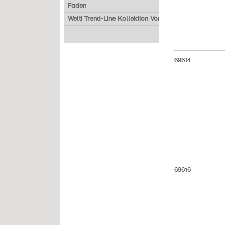
Faden
Welti Trend-Line Kollektion Vorverkauf
69614
69616