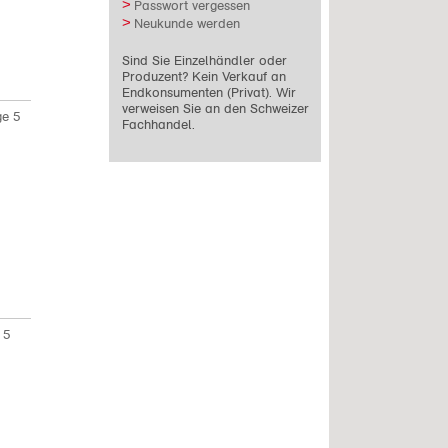
Passwort vergessen
Neukunde werden
Sind Sie Einzelhändler oder
Produzent? Kein Verkauf an
Endkonsumenten (Privat). Wir
verweisen Sie an den Schweizer
e 5
Fachhandel.
 5