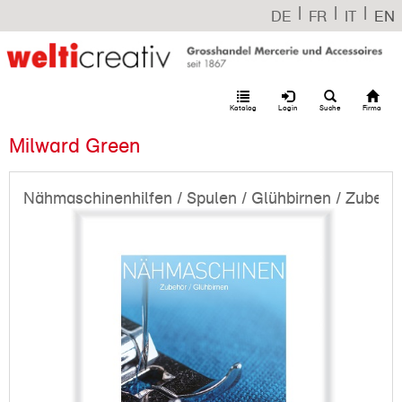
|
|
|
DE
FR
IT
EN
Katalog
Login
Suche
Firma
Milward Green
Nähmaschinenhilfen / Spulen / Glühbirnen / Zubehö