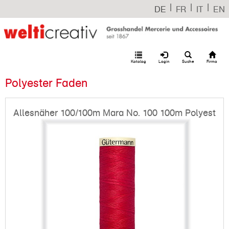
|
|
|
DE
FR
IT
EN
Katalog
Login
Suche
Firma
Polyester Faden
Allesnäher 100/100m Mara No. 100 100m Polyester