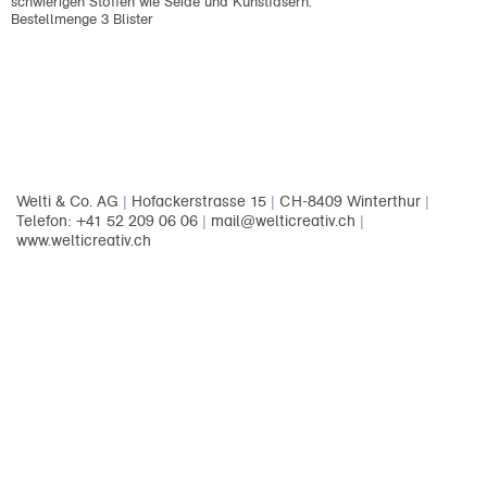
schwierigen Stoffen wie Seide und Kunstfasern.
Bestellmenge 3 Blister
Welti & Co. AG
|
Hofackerstrasse 15
|
CH-8409 Winterthur
|
Telefon: +41 52 209 06 06
|
mail@welticreativ.ch
|
www.welticreativ.ch