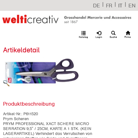
|
|
|
DE
FR
IT
EN
Katalog
Login
Suche
Firma
Artikeldetail
Produktbeschreibung
Artikel-Nr.:
P611520
Prym Scheren
PRYM PROFESSIONAL XACT SCHERE MICRO
SERRATION 9,5" / 25CM, KARTE A 1 STK. (KEIN
LAGERARTIKEL) Verhindert das Verrutschen von